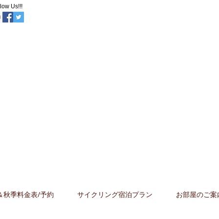
low Us!!!
お宿いのや
​石打丸山スキー場中
央口まで30ｍ！
＆秋季料金表/予約
サイクリング宿泊プラン
お部屋のご案