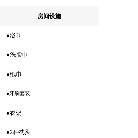
房间设施
●浴巾
●洗脸巾
●纸巾
●牙刷套装
●衣架
●2种枕头