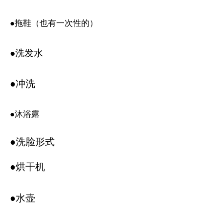
●拖鞋（也有一次性的）
●洗发水
●冲洗
●沐浴露
●洗脸形式
●烘干机
●水壶