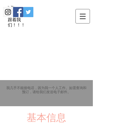
跟着我
们！！！
御宿伊野也
​30m到石打丸山滑雪场中央口！
我几乎不能接电话，因为我一个人工作。如需查询和
预订，请给我们发送电子邮件。
基本信息