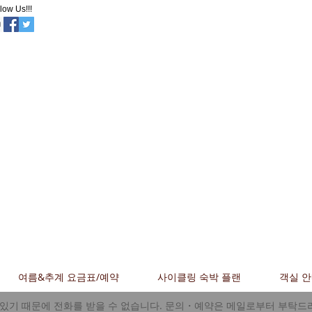
low Us!!!
오야도 이노
야
이시타 마루야마 스
키장 중앙 입구까지
30m!
여름&추계 요금표/예약
사이클링 숙박 플랜
객실 
있기 때문에 전화를 받을 수 없습니다. 문의・
예약은 메일로부터 부탁드