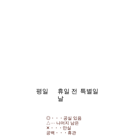
평일
휴일 전
특별일
날
◎・・・공실 있음
△··· 나머지 남은
✕・・・만실
공백・・・휴관