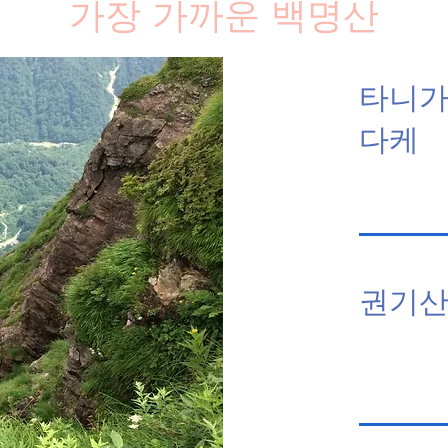
가장 가까운 백명산
타니
다케
권기