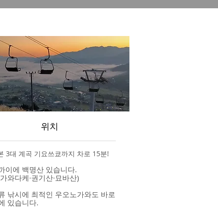
위치
 3대 계곡 기요쓰쿄까지 차로 15분!
까이에
백명산 있습니다.
니가와다케·권기산·묘바산)
류 낚시에 최적인 우오노가와도 바로
에 있습니다.