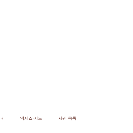
안내
액세스·지도
사진 목록