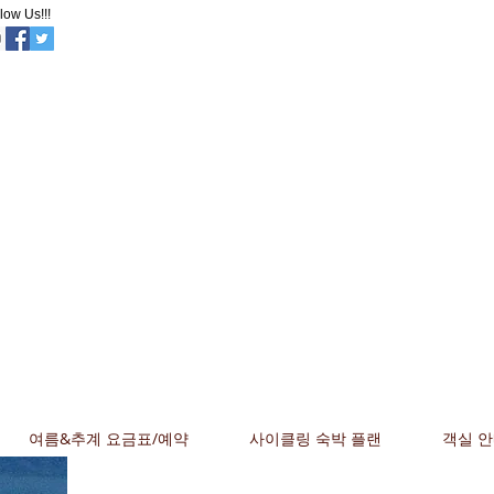
low Us!!!
오야도 이노
야
이시타 마루야마 스
키장 중앙 입구까지
30m!
여름&추계 요금표/예약
사이클링 숙박 플랜
객실 