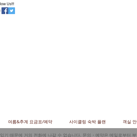
low Us!!!
오야도 이노
야
이시타 마루야마 스
키장 중앙 입구까지
30m!
여름&추계 요금표/예약
사이클링 숙박 플랜
객실 
있기 때문에 거의 전화에 나갈 수 없습니다. 문의・
예약은 메일로부터 